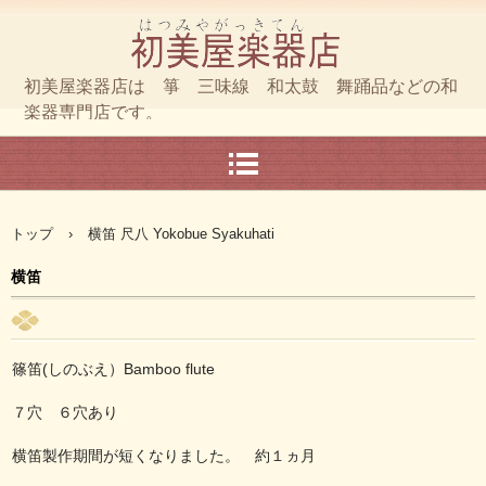
初美屋楽器店
初美屋楽器店は 箏 三味線 和太鼓 舞踊品などの和
楽器専門店です。
TEL.０９５－８２３－２６２２
〒８５０－０８３１長崎県長崎市鍛冶屋町５－１
トップ
›
横笛 尺八 Yokobue Syakuhati
横笛
篠笛(しのぶえ）Bamboo flute
７穴 ６穴あり
横笛製作期間が短くなりました。 約１ヵ月