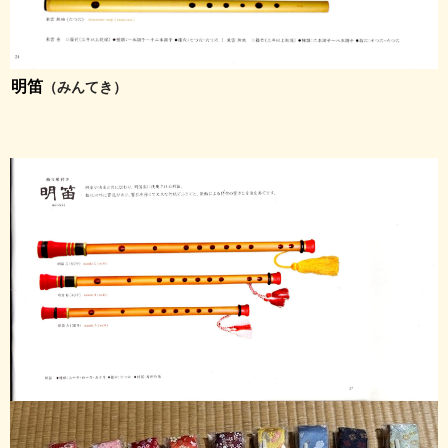
明笛
（みんてき）