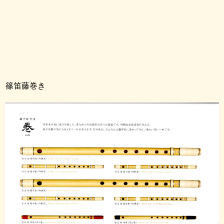
篠笛藤巻き