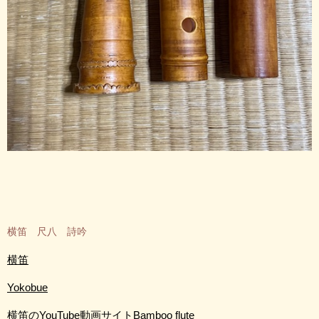
横笛 尺八 詩吟
横笛
Yokobue
横笛のYouTube動画サイトBamboo flute