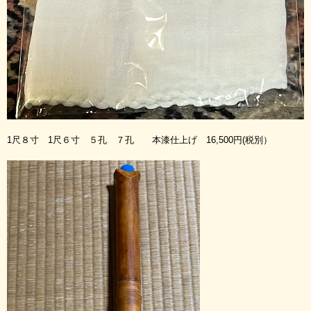
1尺８寸 1尺６寸 ５孔 ７孔 本漆仕上げ 16,500円(税別）