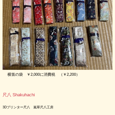
横笛の袋 ￥2,000に消費税 （￥2,200）
尺八 Shakuhachi
3Dプリンター尺八 嵐翠尺八工房